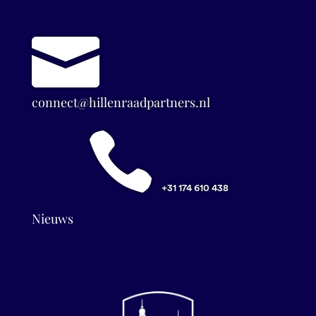

connect@hillenraadpartners.nl

+31 174 610 438
Nieuws