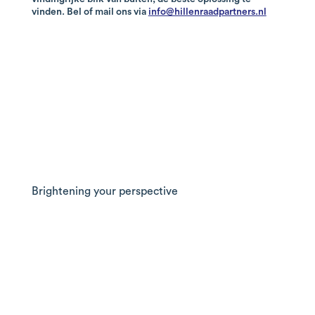
vinden. Bel of mail ons via
info@hillenraadpartners.nl
Waar kunnen we je mee van
dienst zijn?
Brightening your perspective
Address
ABC Westland 127
2685 DB Poeldijk
The Netherlands
Contact information