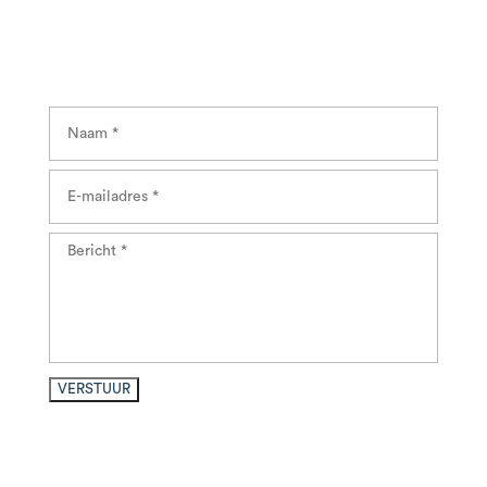
+31 174 610 438
info@hillenraadconsulting.nl
Contact us
Naam
*
E-
mailadres
*
Bericht
*
VERSTUUR