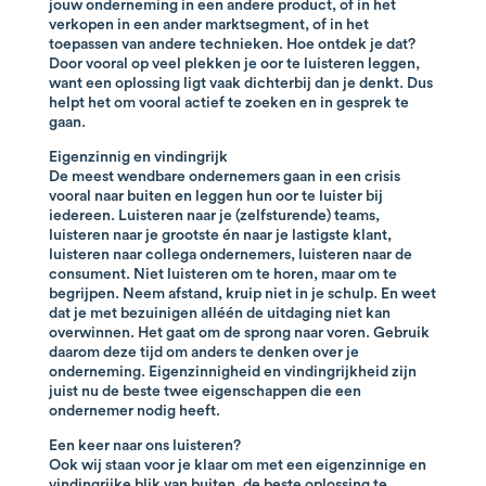
jouw onderneming in een andere product, of in het
verkopen in een ander marktsegment, of in het
toepassen van andere technieken. Hoe ontdek je dat?
Door vooral op veel plekken je oor te luisteren leggen,
want een oplossing ligt vaak dichterbij dan je denkt. Dus
helpt het om vooral actief te zoeken en in gesprek te
gaan.
Eigenzinnig en vindingrijk
De meest wendbare ondernemers gaan in een crisis
vooral naar buiten en leggen hun oor te luister bij
iedereen. Luisteren naar je (zelfsturende) teams,
luisteren naar je grootste én naar je lastigste klant,
luisteren naar collega ondernemers, luisteren naar de
consument. Niet luisteren om te horen, maar om te
begrijpen. Neem afstand, kruip niet in je schulp. En weet
dat je met bezuinigen alléén de uitdaging niet kan
overwinnen. Het gaat om de sprong naar voren. Gebruik
daarom deze tijd om anders te denken over je
onderneming. Eigenzinnigheid en vindingrijkheid zijn
juist nu de beste twee eigenschappen die een
ondernemer nodig heeft.
Een keer naar ons luisteren?
Ook wij staan voor je klaar om met een eigenzinnige en
vindingrijke blik van buiten, de beste oplossing te