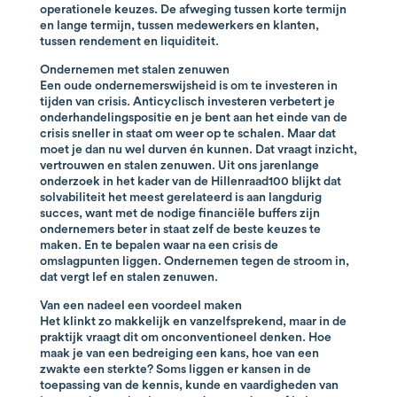
operationele keuzes. De afweging tussen korte termijn
en lange termijn, tussen medewerkers en klanten,
tussen rendement en liquiditeit.
Ondernemen met stalen zenuwen
Een oude ondernemerswijsheid is om te investeren in
tijden van crisis. Anticyclisch investeren verbetert je
onderhandelingspositie en je bent aan het einde van de
crisis sneller in staat om weer op te schalen. Maar dat
moet je dan nu wel durven én kunnen. Dat vraagt inzicht,
vertrouwen en stalen zenuwen. Uit ons jarenlange
onderzoek in het kader van de Hillenraad100 blijkt dat
solvabiliteit het meest gerelateerd is aan langdurig
succes, want met de nodige financiële buffers zijn
ondernemers beter in staat zelf de beste keuzes te
maken. En te bepalen waar na een crisis de
omslagpunten liggen. Ondernemen tegen de stroom in,
dat vergt lef en stalen zenuwen.
Van een nadeel een voordeel maken
Het klinkt zo makkelijk en vanzelfsprekend, maar in de
praktijk vraagt dit om onconventioneel denken. Hoe
maak je van een bedreiging een kans, hoe van een
zwakte een sterkte? Soms liggen er kansen in de
toepassing van de kennis, kunde en vaardigheden van