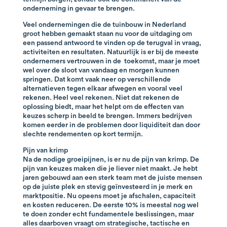
onderneming in gevaar te brengen.
Veel ondernemingen die de tuinbouw in Nederland
groot hebben gemaakt staan nu voor de uitdaging om
een passend antwoord te vinden op de terugval in vraag,
activiteiten en resultaten. Natuurlijk is er bij de meeste
ondernemers vertrouwen in de toekomst, maar je moet
wel over de sloot van vandaag en morgen kunnen
springen. Dat komt vaak neer op verschillende
alternatieven tegen elkaar afwegen en vooral veel
rekenen. Heel veel rekenen. Niet dat rekenen de
oplossing biedt, maar het helpt om de effecten van
keuzes scherp in beeld te brengen. Immers bedrijven
komen eerder in de problemen door liquiditeit dan door
slechte rendementen op kort termijn.
Pijn van krimp
Na de nodige groeipijnen, is er nu de pijn van krimp. De
pijn van keuzes maken die je liever niet maakt. Je hebt
jaren gebouwd aan een sterk team met de juiste mensen
op de juiste plek en stevig geïnvesteerd in je merk en
marktpositie. Nu opeens moet je afschalen, capaciteit
en kosten reduceren. De eerste 10% is meestal nog wel
te doen zonder echt fundamentele beslissingen, maar
alles daarboven vraagt om strategische, tactische en