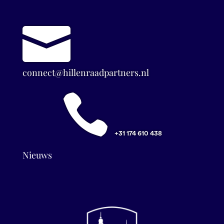

connect@hillenraadpartners.nl

+31 174 610 438
Nieuws