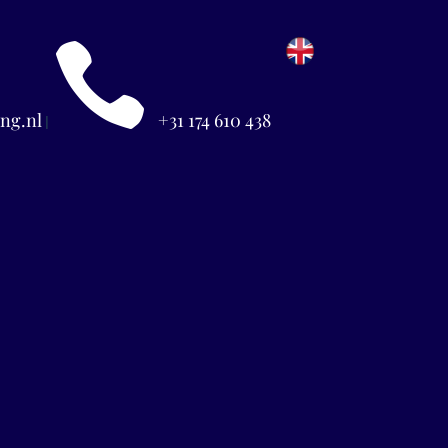

ng.nl
+31 174 610 438
|