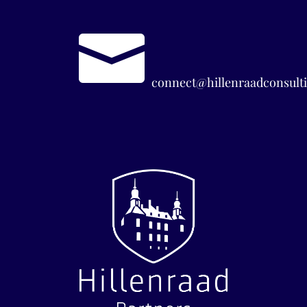

connect@hillenraadconsulti