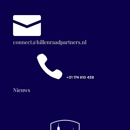

connect@hillenraadpartners.nl

+31 174 610 438
Nieuws