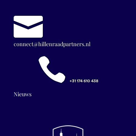

connect@hillenraadpartners.nl

+31 174 610 438
Nieuws