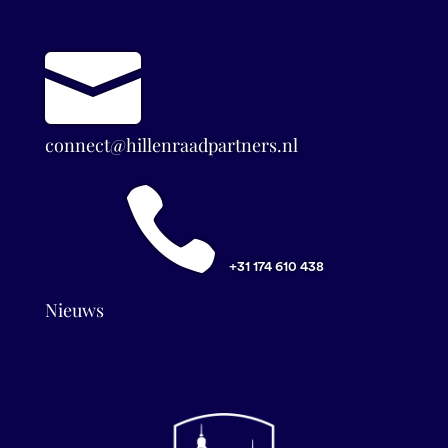

connect@hillenraadpartners.nl

+31 174 610 438
Nieuws