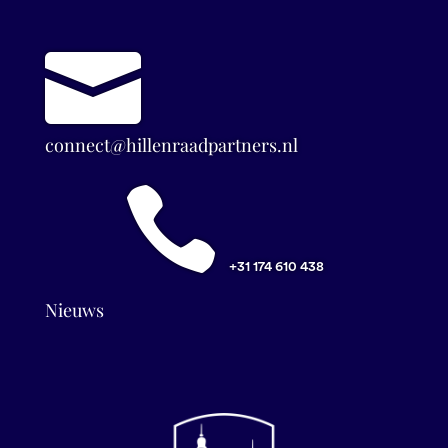

connect@hillenraadpartners.nl

+31 174 610 438
Nieuws