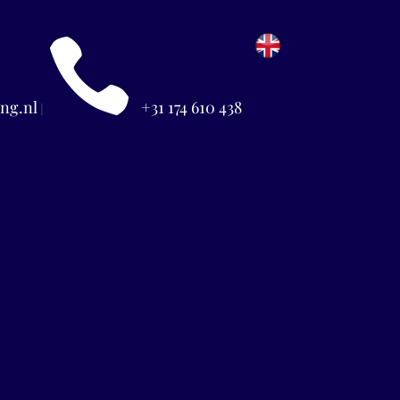

ng.nl
+31 174 610 438
|