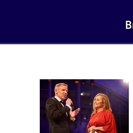
B
17-HA_HortiGala