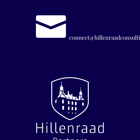

connect@hillenraadconsulti