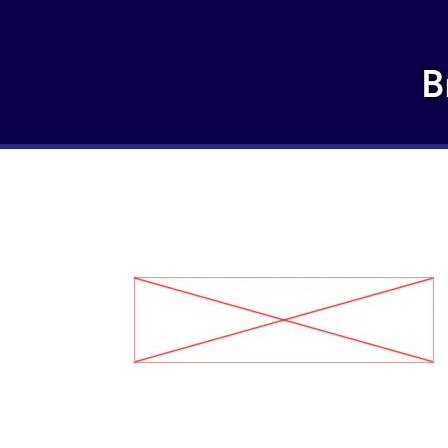
B
cross