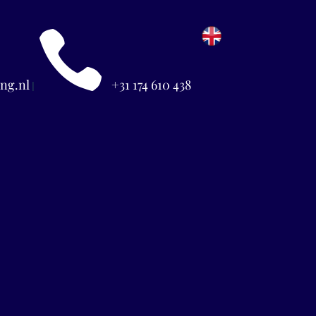

ng.nl
+31 174 610 438
|