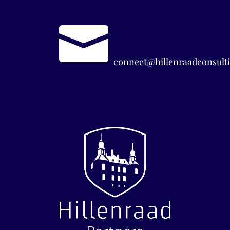

connect@hillenraadconsulti