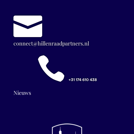

connect@hillenraadpartners.nl

+31 174 610 438
Nieuws