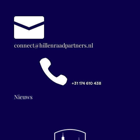

connect@hillenraadpartners.nl

+31 174 610 438
Nieuws