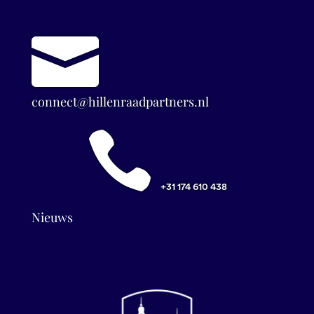

connect@hillenraadpartners.nl

+31 174 610 438
Nieuws