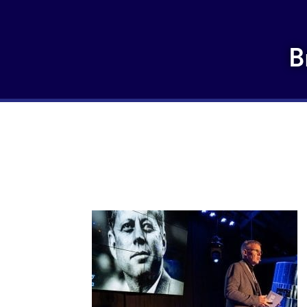
B
DSC00587-5-3 Martien 
770×482