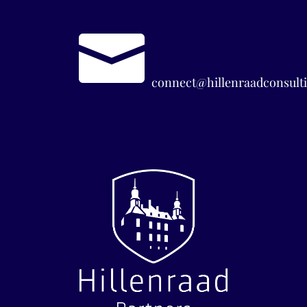

connect@hillenraadconsulti