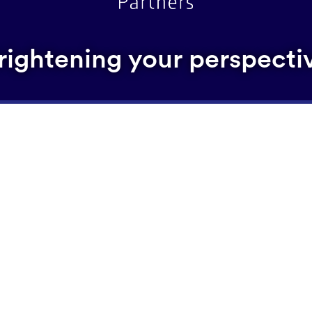
rightening your perspecti
Penning Hillenraad verschaald 