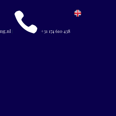

ng.nl
+31 174 610 438
|