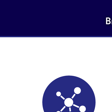
B
light