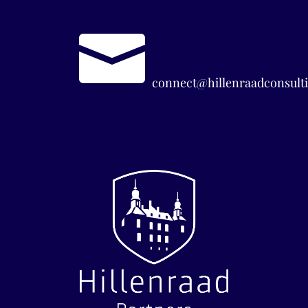

connect@hillenraadconsulti