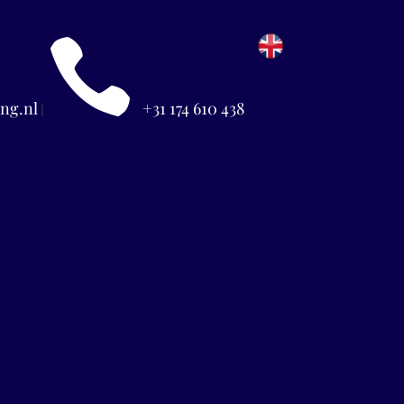

ng.nl
+31 174 610 438
|