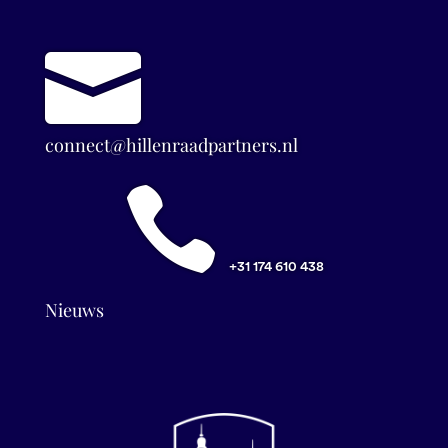

connect@hillenraadpartners.nl

+31 174 610 438
Nieuws