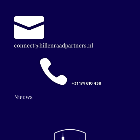

connect@hillenraadpartners.nl

+31 174 610 438
Nieuws