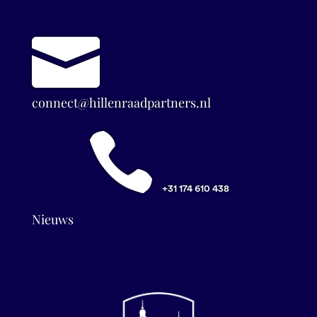

connect@hillenraadpartners.nl

+31 174 610 438
Nieuws