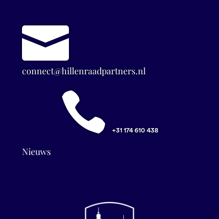

connect@hillenraadpartners.nl

+31 174 610 438
Nieuws