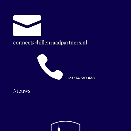

connect@hillenraadpartners.nl

+31 174 610 438
Nieuws