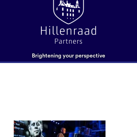
Brightening your perspective
DSC00587-5-3 Martien
Penning Hillenraad
verschaald – 1750×600