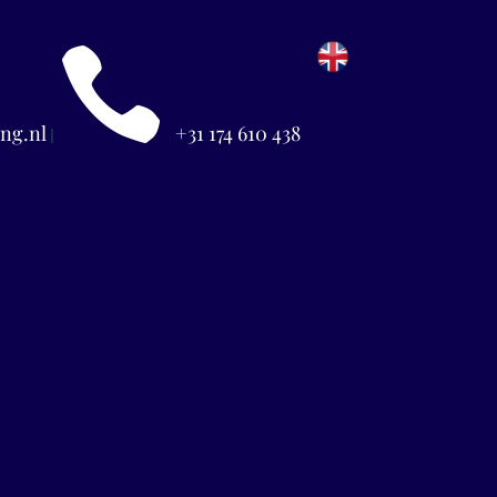

ng.nl
+31 174 610 438
|