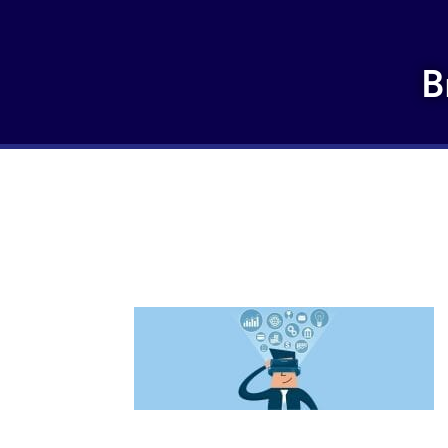
B
Hillenraad Partners – 
slimmer – Jaap Stolze –