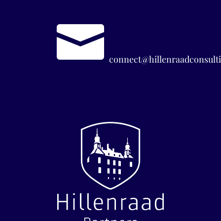

connect@hillenraadconsulti