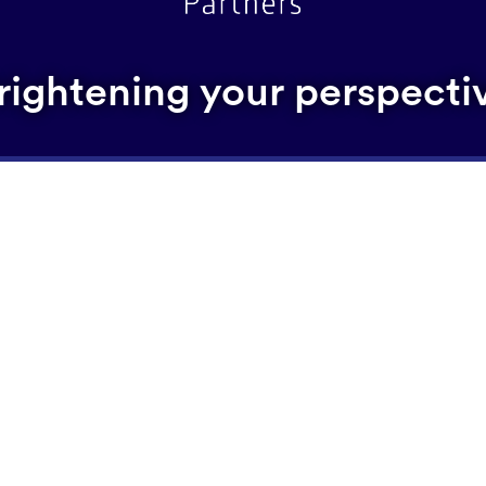
rightening your perspecti
Financiele innovatie maakt bedrij
 slider