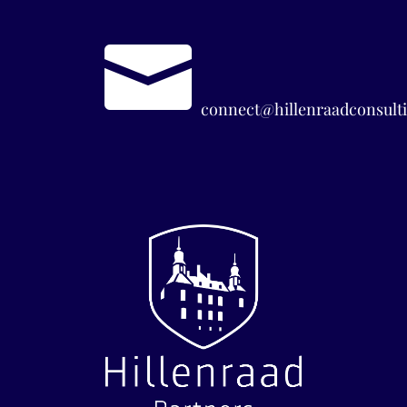

connect@hillenraadconsulti