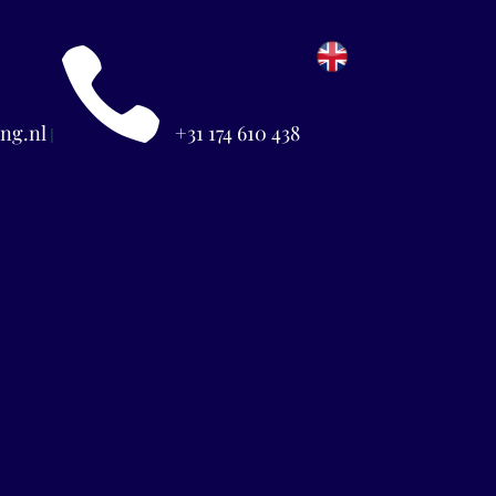

ng.nl
+31 174 610 438
|