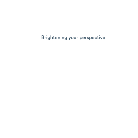
Waar kunnen we je mee va
Brightening your perspective
Address
ABC Westland 127
2685 DB Poeldijk
The Netherlands
Contact information
+31 174 610 438
info@hillenraadconsulting.nl