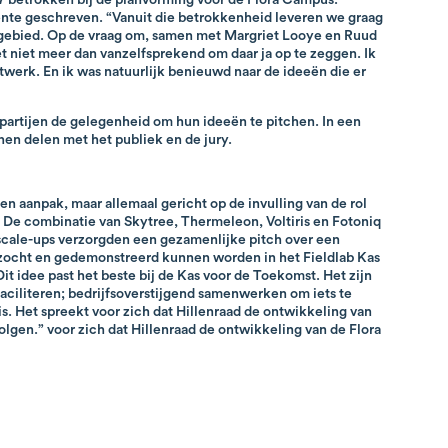
eente geschreven. “Vanuit die betrokkenheid leveren we graag
 gebied. Op de vraag om, samen met Margriet Looye en Ruud
het niet meer dan vanzelfsprekend om daar ja op te zeggen. Ik
twerk. En ik was natuurlijk benieuwd naar de ideeën die er
 partijen de gelegenheid om hun ideeën te pitchen. In een
nen delen met het publiek en de jury.
t en aanpak, maar allemaal gericht op de invulling van de rol
. De combinatie van Skytree, Thermeleon, Voltiris en Fotoniq
 scale-ups verzorgden een gezamenlijke pitch over een
rzocht en gedemonstreerd kunnen worden in het Fieldlab Kas
it idee past het beste bij de Kas voor de Toekomst. Het zijn
 faciliteren; bedrijfsoverstijgend samenwerken om iets te
 is. Het spreekt voor zich dat Hillenraad de ontwikkeling van
volgen.” voor zich dat Hillenraad de ontwikkeling van de Flora