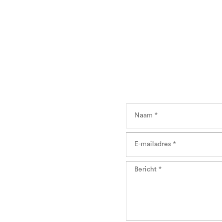
n dienst zijn?
Contact us
Naam
*
E-
mailadres
*
Bericht
*