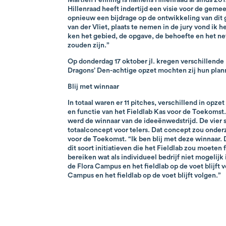
Hillenraad heeft indertijd een visie voor de gem
opnieuw een bijdrage op de ontwikkeling van dit
van der Vliet, plaats te nemen in de jury vond ik 
ken het gebied, de opgave, de behoefte en het ne
zouden zijn.”
Op donderdag 17 oktober jl. kregen verschillende
Dragons’ Den-achtige opzet mochten zij hun plan
Blij met winnaar
In totaal waren er 11 pitches, verschillend in opze
en functie van het Fieldlab Kas voor de Toekomst
werd de winnaar van de ideeënwedstrijd. De vier
totaalconcept voor telers. Dat concept zou onde
voor de Toekomst. “Ik ben blij met deze winnaar. D
dit soort initiatieven die het Fieldlab zou moeten
bereiken wat als individueel bedrijf niet mogelijk
de Flora Campus en het fieldlab op de voet blijft 
Campus en het fieldlab op de voet blijft volgen.”